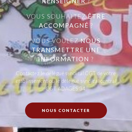
RENSEIGNER
?
VOUS SOUHAITEZ
ÊTRE
ACCOMPAGNÉ
?
VOUS VOULEZ
NOUS
TRANSMETTRE UNE
INFORMATION
?
Contactez le délégué syndical CGT de votre
établissement
ou le délégué syndical central
CGT ADAGES 34.
NOUS CONTACTER