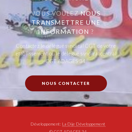
VOUS VOULEZ
NOUS
TRANSMETTRE UNE
INFORMATION
?
Contactez le délégué syndical CGT de votre
établissement
ou le délégué syndical central
CGT ADAGES 34.
NOUS CONTACTER
Développement:
La Dije Développement
© CGT ADAGES 34